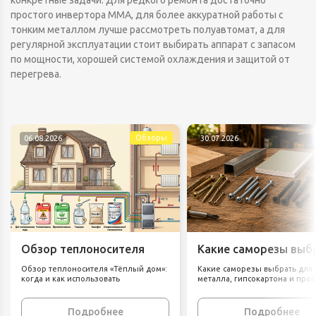
конкретные задачи. Для редкого ремонта достаточно
простого инвертора MMA, для более аккуратной работы с
тонким металлом лучше рассмотреть полуавтомат, а для
регулярной эксплуатации стоит выбирать аппарат с запасом
по мощности, хорошей системой охлаждения и защитой от
перегрева.
Обзоры
06.08.2026
30.07.2026
Обзор теплоносителя
Какие саморезы выб
«Тёплый дом»: когда и
для дерева, металла
Обзор теплоносителя «Тёплый дом»:
Какие саморезы выбрать для 
как использовать
гипсокартона и
когда и как использовать
металла, гипсокартона и про
профлиста
Подробнее
Подробнее