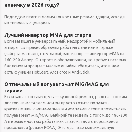
новичку в 2026 году?
Подведем итоги и дадим конкретные рекомендации, исходя
из типичных сценариев.
Лучший инвертор MMA для старта
Если вы ищете универсальный, недорогой и мобильный
аппарат для разнообразных работ на даче или в гараже
(заборы, мангалы, стеллажи), ваш выбор — инвертор MMA на
160-200 Ампер. Он прост в обслуживании, не требует газовых
баллонов и прощает многие ошибки. Убедитесь, что в нем
есть функции Hot Start, Arc Force и Anti-Stick.
Оптимальный полуавтомат MIG/MAG для
гаража
Если ваша основная цель — кузовной ремонт, работа с тонким
листовым металлом или вы просто хотите получать
красивые швы с минимальными усилиями, стоит вложиться в
полуавтомат MIG/MAG. Выбирайте модель с током до 180-200
А и возможностью работы как с газом, так и с порошковой
проволокой (режим FCAW). Это даст вам максимальную