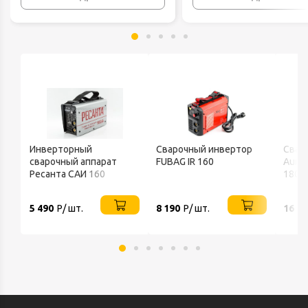
Инверторный
Сварочный инвертор
Свар
сварочный аппарат
FUBAG IR 160
Auro
Ресанта САИ 160
180 I
5 490
Р/ шт.
8 190
Р/ шт.
16 8