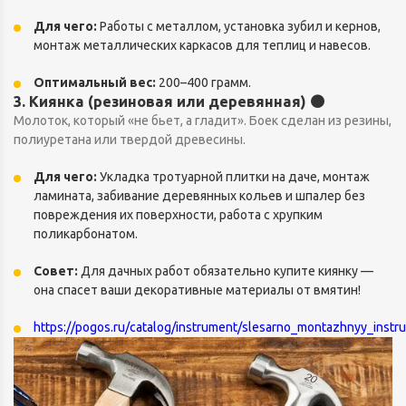
Для чего:
Работы с металлом, установка зубил и кернов,
монтаж металлических каркасов для теплиц и навесов.
Оптимальный вес:
200–400 грамм.
3. Киянка (резиновая или деревянная) 🟤
Молоток, который «не бьет, а гладит». Боек сделан из резины,
полиуретана или твердой древесины.
Для чего:
Укладка тротуарной плитки на даче, монтаж
ламината, забивание деревянных кольев и шпалер без
повреждения их поверхности, работа с хрупким
поликарбонатом.
Совет:
Для дачных работ обязательно купите киянку —
она спасет ваши декоративные материалы от вмятин!
https://pogos.ru/catalog/instrument/slesarno_montazhnyy_instr