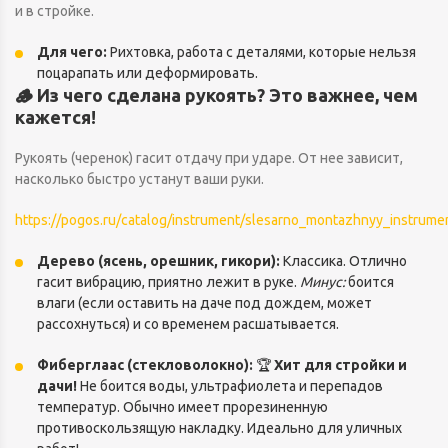
и в стройке.
Для чего:
Рихтовка, работа с деталями, которые нельзя
поцарапать или деформировать.
🪵 Из чего сделана рукоять? Это важнее, чем
кажется!
Рукоять (черенок) гасит отдачу при ударе. От нее зависит,
насколько быстро устанут ваши руки.
https://pogos.ru/catalog/instrument/slesarno_montazhnyy_instrum
Дерево (ясень, орешник, гикори):
Классика. Отлично
гасит вибрацию, приятно лежит в руке.
Минус:
боится
влаги (если оставить на даче под дождем, может
рассохнуться) и со временем расшатывается.
Фиберглаас (стекловолокно):
🏆
Хит для стройки и
дачи!
Не боится воды, ультрафиолета и перепадов
температур. Обычно имеет прорезиненную
противоскользящую накладку. Идеально для уличных