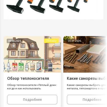
Обзоры
06.08.2026
30.07.2026
Обзор теплоносителя
Какие саморезы выб
«Тёплый дом»: когда и
для дерева, металла
Обзор теплоносителя «Тёплый дом»:
Какие саморезы выбрать для 
как использовать
гипсокартона и
когда и как использовать
металла, гипсокартона и про
профлиста
Подробнее
Подробнее