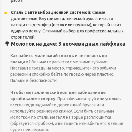
работ!
Сталь с антивибрационной системой:
Самые
долговечные. Внутри металлической рукояти часто
находится демпфер (песок или пружина), который гасит
ударную волну. Отличный выбор для профессиональных
строителей.
🌳 Молоток на даче: 3 неочевидных лайфхака
Как забить маленький гвоздь и не попасть по
пальцам?
Возьмите расческу с мелкими зубьями.
Поставьте гвоздь на место, «причешите» его зубьями
расчески и спокойно бейте по гвоздю через пластик.
Пальцы в безопасности!
Чтобы металлический кол для забивания не
«разбивался» сверху.
При забивании труб или уголков
всегда подкладывайте деревянный брусок или
используйте резиновую киянку. Если бить стальным
молотком по стали, металл на торце расплющится
(образуется «грибок»), и вытащить или вбить его дальше
будет невозможно.