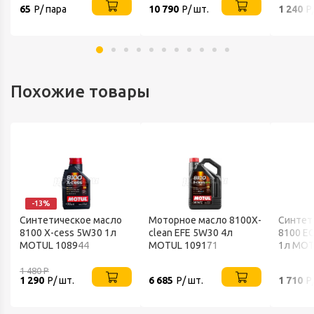
65
Р/ пара
10 790
Р/ шт.
1 240
Р
Похожие товары
-13%
Синтетическое масло
Моторное масло 8100X-
Синтет
8100 X-cess 5W30 1л
сlean EFE 5W30 4л
8100 E
MOTUL 108944
MOTUL 109171
1л MOT
1 480
Р
1 290
Р/ шт.
6 685
Р/ шт.
1 710
Р