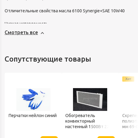
Отличительные свойства масла 6100 Synergie+SAE 10W40
Низкая испаряемость
Смотреть все
Повышенные смазывающие свойства
Устойчиво к высоким температурам
Сопутствующие товары
Устойчиво к окислению
Антикоррозийное
Хит
Антипенное
Перчатки нейлон синий
Обогреватель
Скрепе
конвекторный
полиэт
настенный 1500Вт 220В
мм 69-
ТЕПЛОФОН