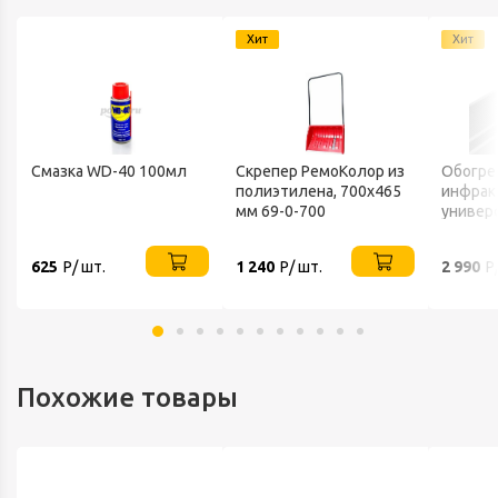
Хит
Хит
Смазка WD-40 100мл
Скрепер РемоКолор из
Обогре
полиэтилена, 700x465
инфрак
мм 69-0-700
универ
220В IP
625
Р/ шт.
1 240
Р/ шт.
2 990
Р
Похожие товары