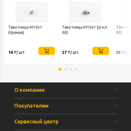
Тавотница М10х1
Тавотница М10х1 (угол
Тавотни
(прямая)
90)
90)
16
Р/ шт.
27
Р/ шт.
25
Р/ ш
О компании
Покупателям
Сервисный центр