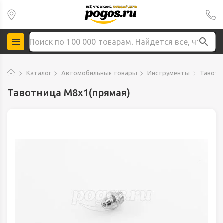
Каталог
Автомобильные товары
Инструменты
Тавотн
Тавотница М8х1(прямая)