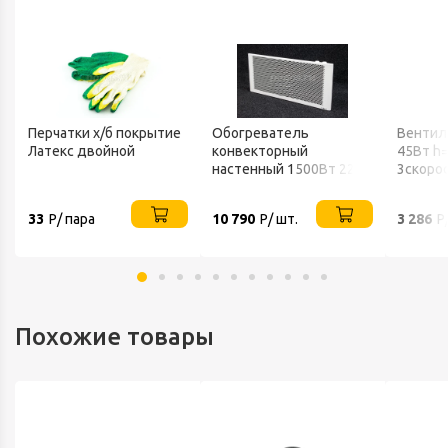
Перчатки х/б покрытие
Обогреватель
Вентил
Латекс двойной
конвекторный
45Вт h
настенный 1500Вт 220В
3скоро
ТЕПЛОФОН
802 BA
33
Р/ пара
10 790
Р/ шт.
3 286
Р
Похожие товары