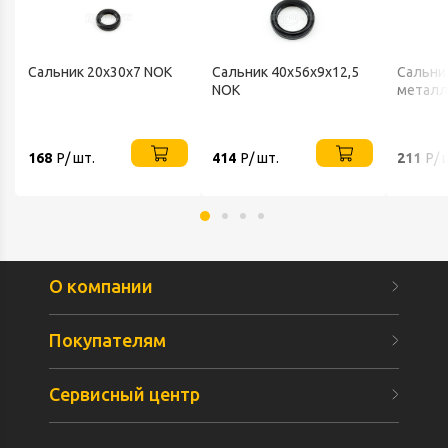
Сальник 20х30х7 NOK
Сальник 40х56х9х12,5
Сальник
NOK
металл
168
Р/ шт.
414
Р/ шт.
211
Р/ 
О компании
Покупателям
Сервисный центр