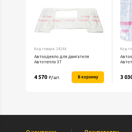
Код товара: 24244
Код то
Автоодеяло для двигателя
Автоо
Автотепло 37
Автот
4 570
3 03
В корзину
Р/ шт.