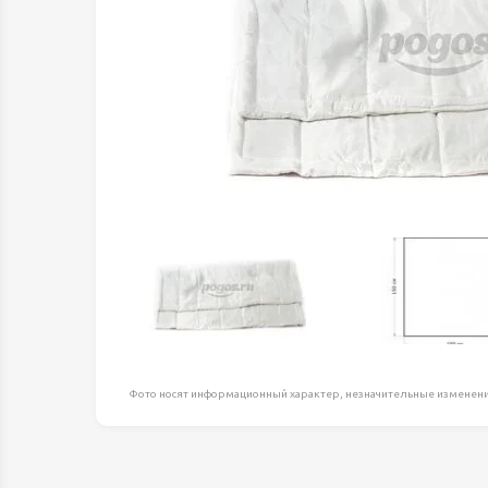
Оборудование д
высоте
Пневматика, Ги
Промышленная 
Распродажа
Расходные мате
оснастка
Сантехника
Скобяные издел
Такелаж
Товары для дома
Электротовары
Фото носят информационный характер, незначительные изменени