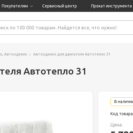
Покупателям
Сервисный центр
Прокат инструмента
Доставка и оплата
Как оформить заказ?
Обмен и возврат
 товары
Гарантия
о, Автоодеяло
Автоодеяло для двигателя Автотепло 31
теля Автотепло 31
нструмента
ляция
В наличии
Код товара
Цена: