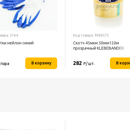
вара: 2164
Код товара: 9006573
тки нейлон синий
Скотч 45мкм 50мм120м
прозрачный KLEBEBANDER
282
В корзину
В корз
 пара
Р/ шт.