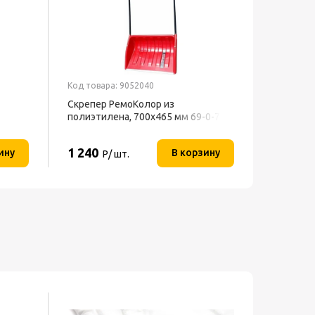
Код товара: 9052040
Код товар
Скрепер РемоКолор из
Скрепер 
полиэтилена, 700x465 мм 69-0-700
Центрои
1 240
3 860
ину
В корзину
Р/ шт.
Р