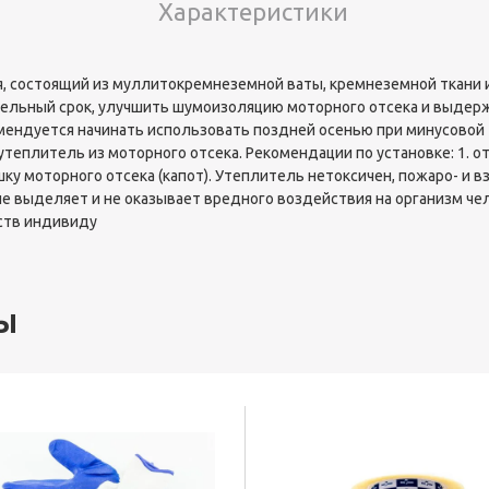
Характеристики
, состоящий из муллитокремнеземной ваты, кремнеземной ткани и
тельный срок, улучшить шумоизоляцию моторного отсека и выдерж
омендуется начинать использовать поздней осенью при минусовой т
еплитель из моторного отсека. Рекомендации по установке: 1. отк
ку моторного отсека (капот). Утеплитель нетоксичен, пожаро- и в
 выделяет и не оказывает вредного воздействия на организм чел
ств индивиду
ы