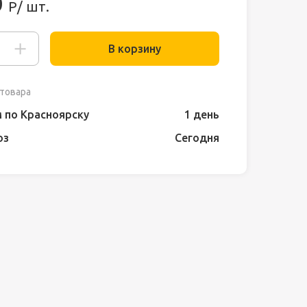
0
Р/ шт.
В корзину
товара
 по Красноярску
1 день
оз
Сегодня