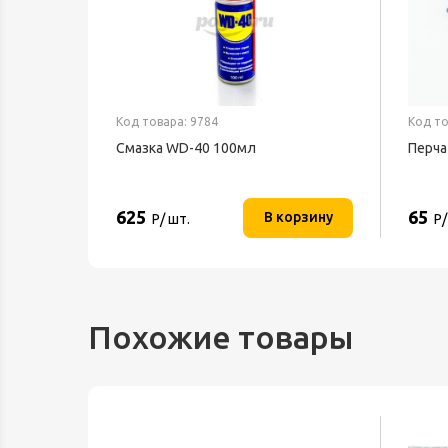
Код товара: 9784
Код то
текс
Смазка WD-40 100мл
Перча
625
65
орзину
В корзину
Р/ шт.
Р/
Похожие товары