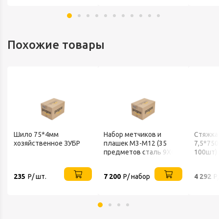
Похожие товары
Шило 75*4мм
Набор метчиков и
Стяжка
хозяйственное ЗУБР
плашек М3-М12 (35
7,5*750
предметов сталь 9ХС)
100шт)
ЗУБР
SAPISE
235
Р/ шт.
7 200
Р/ набор
4 292
Р