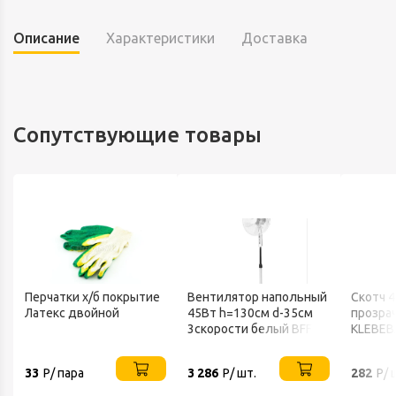
Описание
Характеристики
Доставка
Сопутствующие товары
Перчатки х/б покрытие
Вентилятор напольный
Скотч 
Латекс двойной
45Вт h=130см d-35см
прозра
В
3скорости белый BFF-
KLEBEB
802 BALLU
33
Р/ пара
3 286
Р/ шт.
282
Р/ 