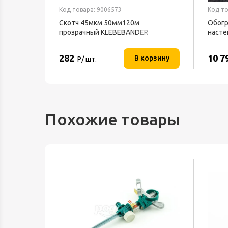
Код товара: 9006573
Код то
5Вт
Скотч 45мкм 50мм120м
Обогр
и белый
прозрачный KLEBEBANDER
насте
ТЕПЛ
282
10 7
орзину
В корзину
Р/ шт.
Похожие товары