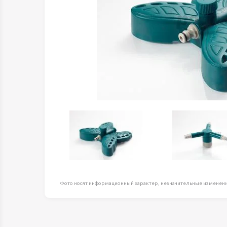
Оборудование д
высоте
Пневматика, Ги
Промышленная 
Распродажа
Расходные мате
оснастка
Сантехника
Скобяные издел
Такелаж
Товары для дома
Электротовары
Фото носят информационный характер, незначительные изменени