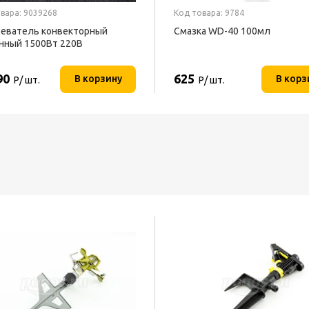
вара: 9039268
Код товара: 9784
еватель конвекторный
Смазка WD-40 100мл
нный 1500Вт 220В
ОФОН
90
625
В корзину
В корз
Р/ шт.
Р/ шт.