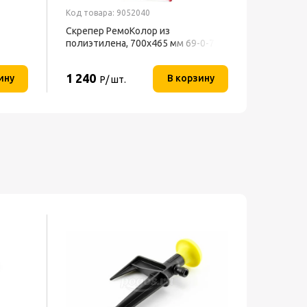
Код товара: 9052040
Код товар
Скрепер РемоКолор из
Лента м
полиэтилена, 700x465 мм 69-0-700
KLEBEBA
1 240
199
ину
В корзину
Р/ шт.
Р/ 