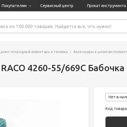
Покупателям
Сервисный центр
Прокат инструмента
Доставка и оплата
Как оформить заказ?
Обмен и возврат
 товары
Гарантия
адово-огородный инвентарь и техника
Аксессуары к шлангам полив
 RACO 4260-55/669C Бабочка
нструмента
ляция
Нет в на
Код товара