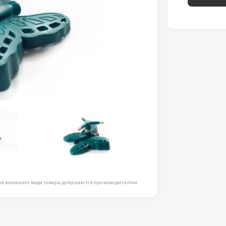
ля работ на
дравлика
химия
риалы и
ия
, сада, отдыха
я внешнего вида товара допускаются производителем.