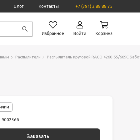
Блог
Контакты
+7 (391) 2 88 88 75
Избранное
Войти
Корзина
очным
Распылители
Распылитель круговой RACO 4260-55/669C Бабо
личии
: 9002366
Заказать