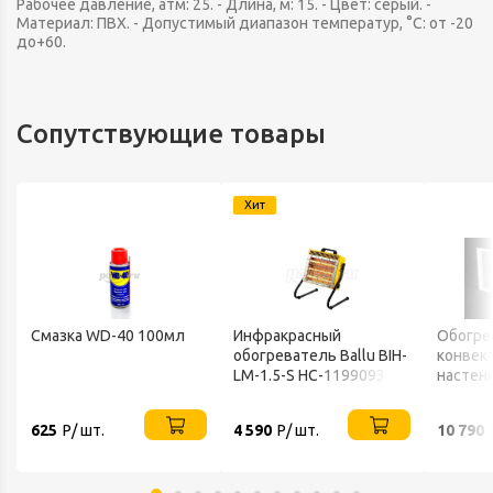
Рабочее давление, атм: 25. - Длина, м: 15. - Цвет: серый. -
Материал: ПВХ. - Допустимый диапазон температур, °С: от -20
до+60.
Сопутствующие товары
Хит
Смазка WD-40 100мл
Инфракрасный
Обогре
обогреватель Ballu BIH-
конвек
LM-1.5-S НС-1199093
настен
ТЕПЛО
625
Р/ шт.
4 590
Р/ шт.
10 790