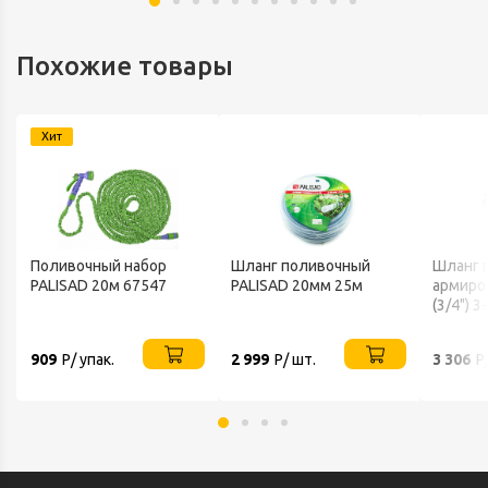
Похожие товары
Хит
Поливочный набор
Шланг поливочный
Шланг 
PALISAD 20м 67547
PALISAD 20мм 25м
армиро
(3/4") 
Grass L
909
Р/ упак.
2 999
Р/ шт.
3 306
Р