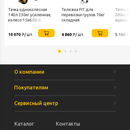
Тачка одноколесная
Тележка FIT для
Тачка P
140л 230кг усиленная,
перевозки грузов 70кг
200кг/9
колесо 15х6.00-6
складная
оцинко
DENZEL
10 070
Р/ шт.
4 860
Р/ шт.
5 160
Р
О компании
Покупателям
Сервисный центр
Каталог
Контакты