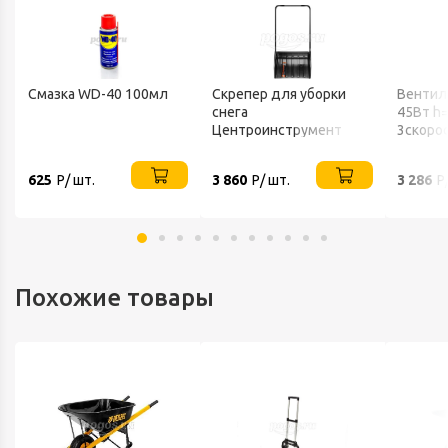
Смазка WD-40 100мл
Скрепер для уборки
Вентил
снега
45Вт h
В
Центроинструмент
3скоро
FINLAND 1539
802 BA
625
Р/ шт.
3 860
Р/ шт.
3 286
Р
Похожие товары