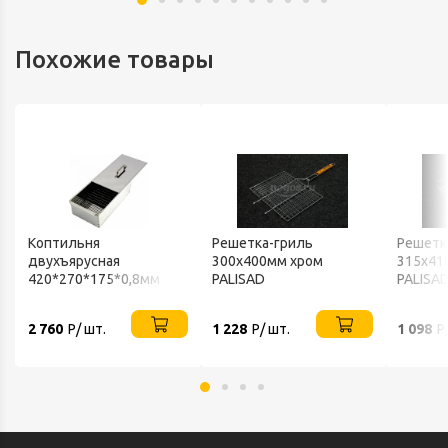
Похожие товары
Коптильня
Решетка-гриль
Решетк
двухъярусная
300х400мм хром
315х41
420*270*175*0,8мм
PALISAD
PALISA
PALISAD
2 760
Р/ шт.
1 228
Р/ шт.
1 098
Р