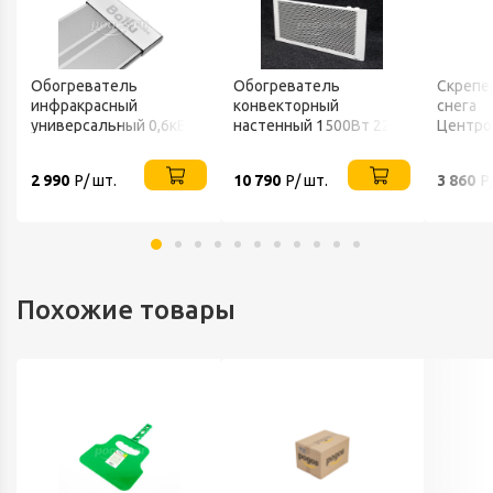
Обогреватель
Обогреватель
Скрепе
инфракрасный
конвекторный
снега
универсальный 0,6кВт
настенный 1500Вт 220В
Центро
220В IP20 BALLU
ТЕПЛОФОН
FINLAN
2 990
Р/ шт.
10 790
Р/ шт.
3 860
Р
Похожие товары