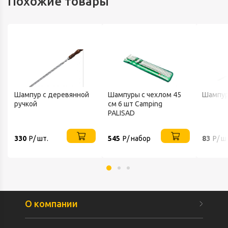
Похожие товары
Шампур с деревянной
Шампуры с чехлом 45
Шампур
ручкой
см 6 шт Camping
PALISAD
330
Р/ шт.
545
Р/ набор
83
Р/ ш
О компании