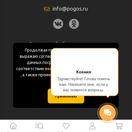
info@pogos.ru
Согласие на обработку персональных
данных
Продолжая пользоваться данным сайтом
выражаю согласие на обработку персональных
Политика конфиденциальности
данных посредством Яндекс.Метрика в
соответствии
политикой конфиденциальности
Ксения
Документация
, а также проинформирован об использовании
Здравствуйте! Готова помочь
Cookie-файлов
вам. Напишите мне, если у
Карта сайта
вас появятся вопросы.
Принимаю
(с) «POGOS.ru» 2010-2026 (ИП Чивчян М.Р.)