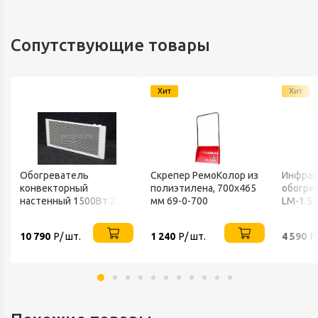
Сопутствующие товары
Хит
Хит
Обогреватель
Скрепер РемоКолор из
Инфрак
конвекторный
полиэтилена, 700x465
обогрев
настенный 1500Вт 220В
мм 69-0-700
LM-1.5-
ТЕПЛОФОН
10 790
Р/ шт.
1 240
Р/ шт.
4 590
Р