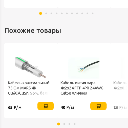
Похожие товары
Кабель коаксиальный
Кабель витая пара
Кабель 
75 Ом MARS 4K
4х2х24 FTP 4PR 24AWG
4х2х0.5
Cu/Al/CuSn, 96%, белый,
Cat5e уличная
REXANT
Proconnect
65
Р/ м
40
Р/ м
26
Р/ м