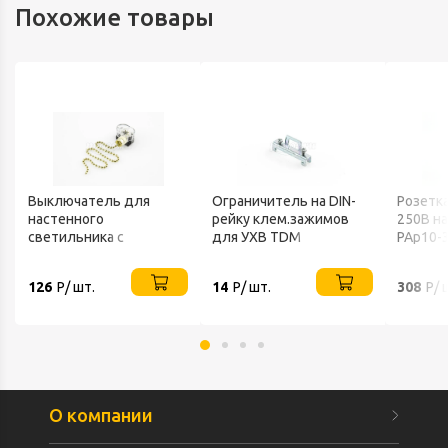
Похожие товары
Выключатель для
Ограничитель на DIN-
Розетка
настенного
рейку клем.зажимов
250В на
светильника с
для УХВ TDM
РАр10-
цепочкой 270мм золото
REXANT
126
Р/ шт.
14
Р/ шт.
308
Р/ 
О компании