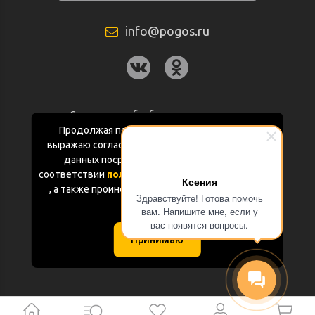
info@pogos.ru
Согласие на обработку персональных
данных
Продолжая пользоваться данным сайтом
выражаю согласие на обработку персональных
Политика конфиденциальности
данных посредством Яндекс.Метрика в
соответствии
политикой конфиденциальности
Ксения
Документация
, а также проинформирован об использовании
Здравствуйте! Готова помочь
Cookie-файлов
вам. Напишите мне, если у
Карта сайта
вас появятся вопросы.
Принимаю
(с) «POGOS.ru» 2010-2026 (ИП Чивчян М.Р.)