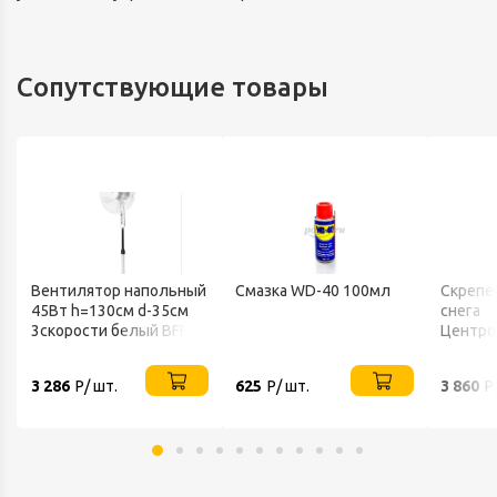
Сопутствующие товары
Вентилятор напольный
Смазка WD-40 100мл
Скрепе
45Вт h=130см d-35см
снега
3скорости белый BFF-
Центро
802 BALLU
FINLAN
3 286
Р/ шт.
625
Р/ шт.
3 860
Р