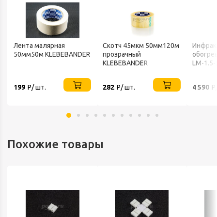
Лента малярная
Скотч 45мкм 50мм120м
Инфрак
50мм50м KLEBEBANDER
прозрачный
обогрев
KLEBEBANDER
LM-1.5-
199
Р/ шт.
282
Р/ шт.
4 590
Р
Похожие товары