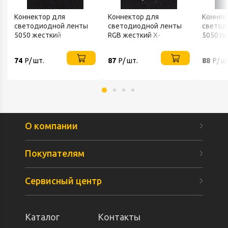
Коннектор для
Коннектор для
Коннек
светодиодной ленты
светодиодной ленты
светод
5050 жесткий
RGB жесткий Х-
5050 ги
образный
одност
Elektrostandard
74
Р/ шт.
87
Р/ шт.
88
Р/ ш
О компании
Покупателям
Сервисный центр
Каталог
Контакты