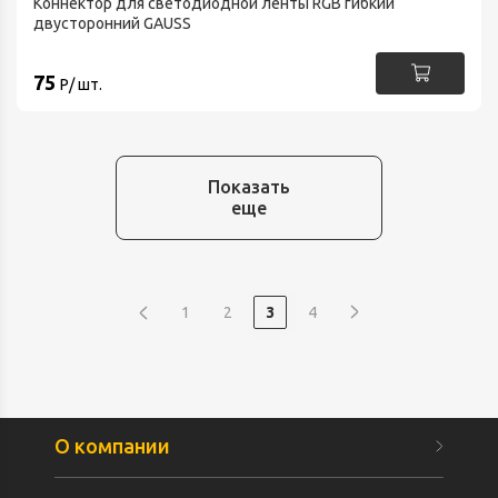
Коннектор для светодиодной ленты RGB гибкий
двусторонний GAUSS
75
Р/ шт.
Показать
еще
1
2
3
4
О компании