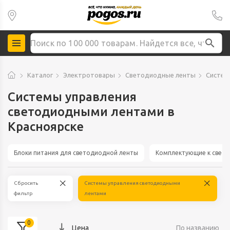
Каталог
Электротовары
Светодиодные ленты
Систем
Системы управления
светодиодными лентами в
Красноярске
Блоки питания для светодиодной ленты
Комплектующие к свет
Сбросить
Системы управления светодиодными
фильтр
лентами
0
Цена
По названию