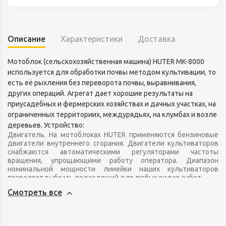
Описание
Характеристики
Доставка
Мотоблок (сельскохозяйственная машина) HUTER MK-8000
используется для обработки почвы методом культивации, то
есть её рыхления без переворота почвы, выравнивания,
других операций. Агрегат дает хорошие результаты на
приусадебных и фермерских хозяйствах и дачных участках, на
ограниченных территориих, междурядьях, на клумбах и возле
деревьев. Устройство:
Двигатель. На мотоблоках HUTER применяются бензиновые
двигатели внутреннего сгорания. Двигатели культиваторов
снабжаются автоматическими регуляторами частоты
вращения, упрощающими работу оператора. Диапазон
номинальной мощности линейки наших культиваторов
позволяет выбрать подходящий для любых видов работ.
Смотреть все
Сцепление и редуктор обеспечивают передачу вращающего
момента от двигателя на рабочий вал.
Система агрегатирования предназначена для сопряжения