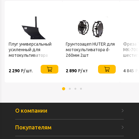
Плуг универсальный
Грунтозацеп HUTER для
Фреза "
усиленный для
мотокультиватора d-
МК-700
мотокультиватора
260мм 2шт
шестиг
220мм HUTER
(комп. 
2 290
Р/ шт.
2 890
Р/ кт
4 845
Р
О компании
Покупателям