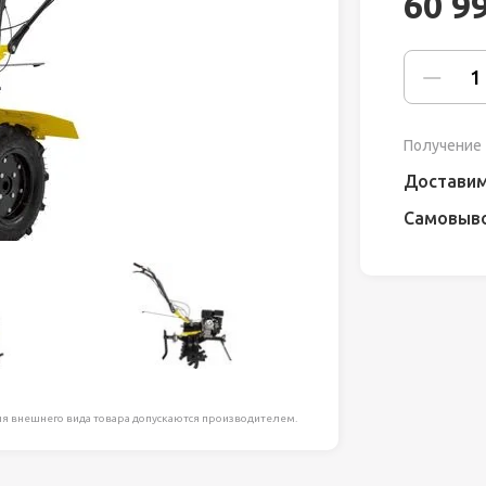
60 9
ля работ на
дравлика
химия
Получение 
риалы и
Доставим
Самовыв
ия
, сада, отдыха
я внешнего вида товара допускаются производителем.