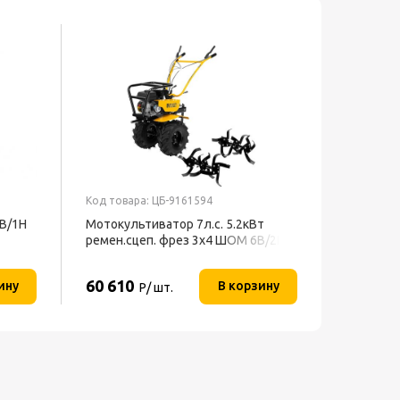
Код товара: ЦБ-9161594
В/1Н
Мотокультиватор 7л.с. 5.2кВт
ремен.сцеп. фрез 3х4 ШОМ 6В/2Н
DPT-670S-PRO DENZEL
60 610
ину
В корзину
Р/ шт.