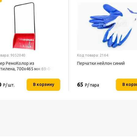
вара: 9052040
Код товара: 2164
ер РемоКолор из
Перчатки нейлон синий
тилена, 700x465 мм 69-0-700
0
65
В корзину
В корз
Р/ шт.
Р/ пара