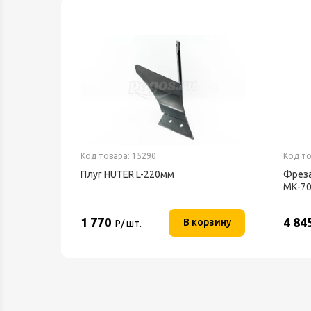
Код товара: 15290
Код то
Плуг HUTER L-220мм
Фреза
МК-70
шести
HUTE
1 770
4 84
В корзину
Р/ шт.