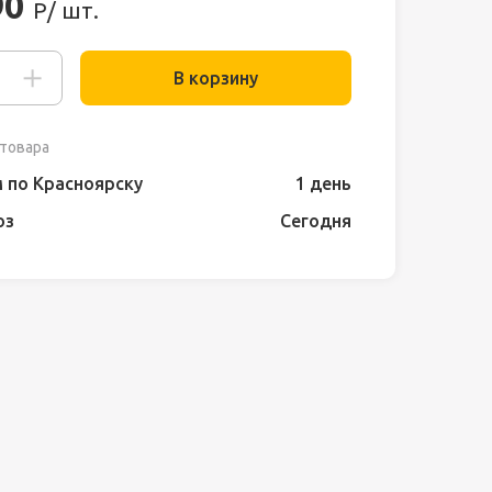
90
Р/ шт.
В корзину
товара
 по Красноярску
1 день
оз
Сегодня