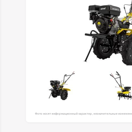
Оборудование д
высоте
Пневматика, Ги
Промышленная 
Распродажа
Расходные мате
оснастка
Сантехника
Скобяные издел
Такелаж
Товары для дома
Электротовары
Фото носят информационный характер, незначительные изменени