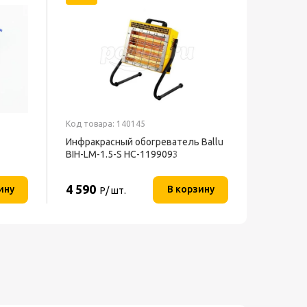
Код товара: 140145
Код товар
Инфракрасный обогреватель Ballu
Скотч 4
BIH-LM-1.5-S НС-1199093
прозрач
4 590
282
ину
В корзину
Р/ шт.
Р/ 