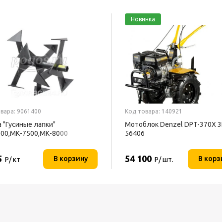
Новинка
вара: 9061400
Код товара: 140921
 "Гусиные лапки"
Мотоблок Denzel DPT-370X 3
00,МК-7500,МК-8000
56406
гранник 23 мм. (комп. 2 шт.)
R
5
54 100
В корзину
В корз
Р/ кт
Р/ шт.