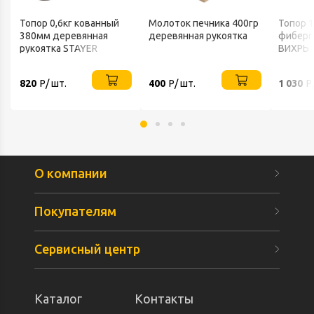
Топор 0,6кг кованный
Молоток печника 400гр
Топор 1
380мм деревянная
деревянная рукоятка
фиберг
рукоятка STAYER
ВИХРЬ
820
Р/ шт.
400
Р/ шт.
1 030
Р
О компании
Покупателям
Сервисный центр
Каталог
Контакты