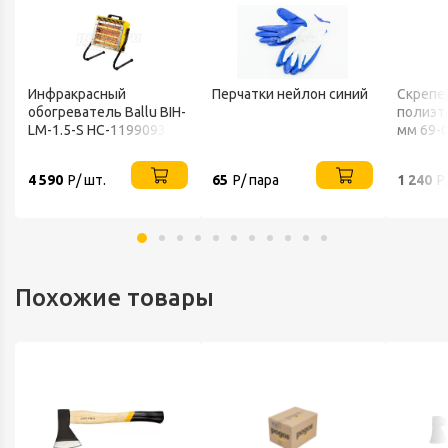
Инфракрасный
Перчатки нейлон синий
Скрепе
обогреватель Ballu BIH-
полиэт
LM-1.5-S НС-1199093
мм 69-
4 590
Р/ шт.
65
Р/ пара
1 240
Р
Похожие товары