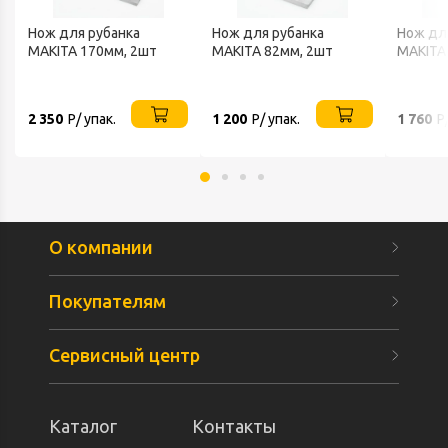
Нож для рубанка
Нож для рубанка
Нож дл
MAKITA 170мм, 2шт
MAKITA 82мм, 2шт
MAKITA
2 350
Р/ упак.
1 200
Р/ упак.
1 760
Р
О компании
Покупателям
Сервисный центр
Каталог
Контакты