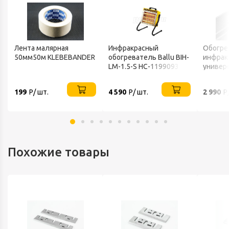
Лента малярная
Инфракрасный
Обогре
50мм50м KLEBEBANDER
обогреватель Ballu BIH-
инфрак
LM-1.5-S НС-1199093
универ
220В IP
199
Р/ шт.
4 590
Р/ шт.
2 990
Р
Похожие товары