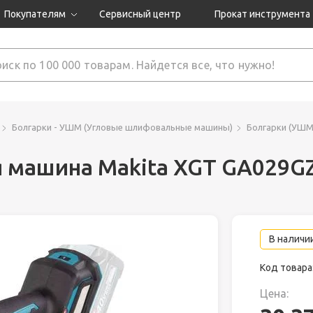
Покупателям
Сервисный центр
Прокат инструмента
Доставка и оплата
Как оформить заказ?
Обмен и возврат
 товары
Гарантия
Болгарки - УШМ (Угловые шлифовальные машины)
Болгарки (УШМ
 машина Makita XGT GA029G
нструмента
ляция
В наличии
Код товара
Цена: