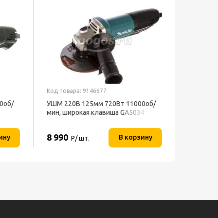
Код товара: 9146677
0об/
УШМ 220В 125мм 720Вт 11000об/
мин, широкая клавиша GA5034
MAKITA
8 990
ину
В корзину
Р/ шт.