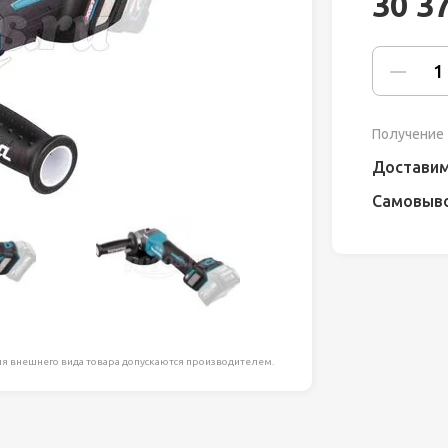
30 3
ля работ на
дравлика
химия
Получение 
риалы и
Доставим
Самовыв
ия
, сада, отдыха
я внешнего вида товара допускаются производителем.