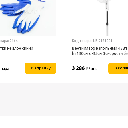
вара: 2164
Код товара: ЦБ-9151001
тки нейлон синий
Вентилятор напольный 45Вт
h=130см d-35см 3скорости б
BFF-802 BALLU
3 286
В корзину
В корз
 пара
Р/ шт.