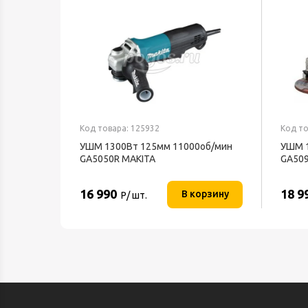
Код товара: 125932
Код то
УШМ 1300Вт 125мм 11000об/мин
УШМ 1
GA5050R MAKITA
GA509
16 990
18 9
В корзину
Р/ шт.