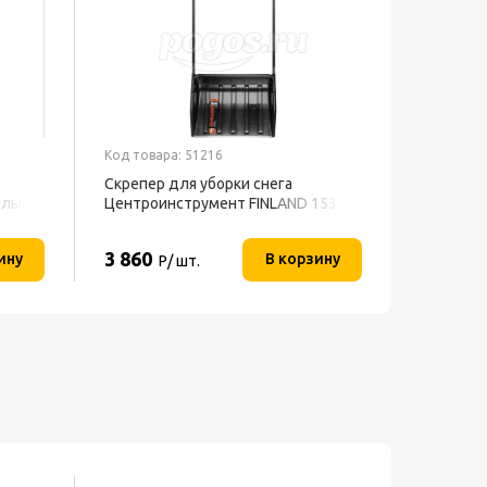
Код товара: 51216
Код товар
Скрепер для уборки снега
Обогрев
елый
Центроинструмент FINLAND 1539
универса
BALLU
3 860
2 990
ину
В корзину
Р/ шт.
Р