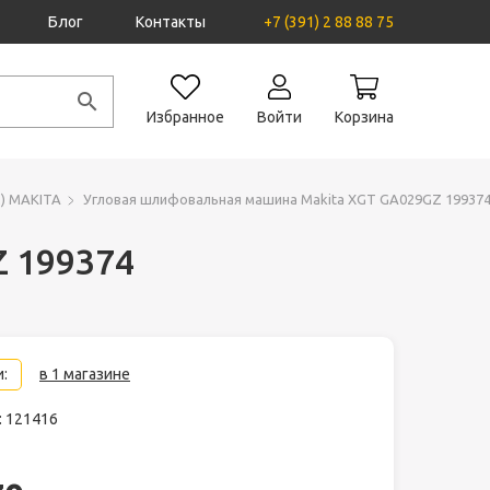
Блог
Контакты
+7 (391) 2 88 88 75
Избранное
Войти
Корзина
) MAKITA
Угловая шлифовальная машина Makita XGT GA029GZ 19937
Z 199374
:
в 1 магазине
: 121416