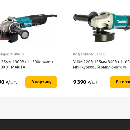
вара: 9148673
Код товара: 81456
25мм 1900Вт 11500об/мин
УШМ 220В 125мм 840Вт 1100
0X01 MAKITA
мин курковый выключатель
9558HPG MAKITA
90
9 390
В корзину
В корз
Р/ шт.
Р/ шт.