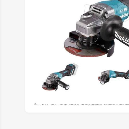
Оборудование д
высоте
Пневматика, Ги
Промышленная 
Распродажа
Расходные мате
оснастка
Сантехника
Скобяные издел
Такелаж
Товары для дома
Электротовары
Фото носят информационный характер, незначительные изменени