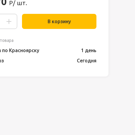
70
Р/ шт.
В корзину
товара
 по Красноярску
1 день
оз
Сегодня