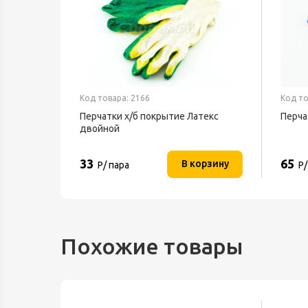
Код товара: 2166
Код то
ный
Перчатки х/б покрытие Латекс
Перча
двойной
33
65
орзину
В корзину
Р/ пара
Р/
Похожие товары