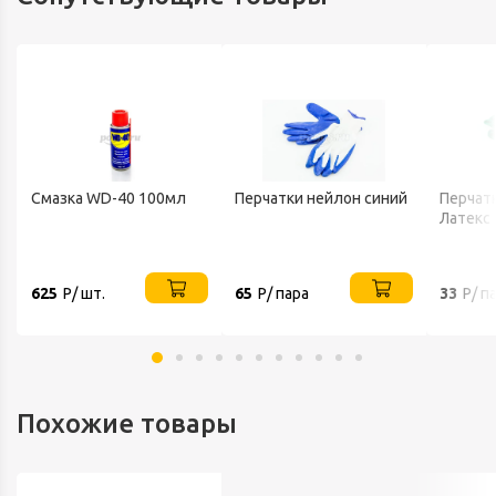
Быстрый доступ к смене щёток
Артикул: DWE492-KS
Смазка WD-40 100мл
Перчатки нейлон синий
Перчатк
Латекс
625
Р/ шт.
65
Р/ пара
33
Р/ п
Похожие товары