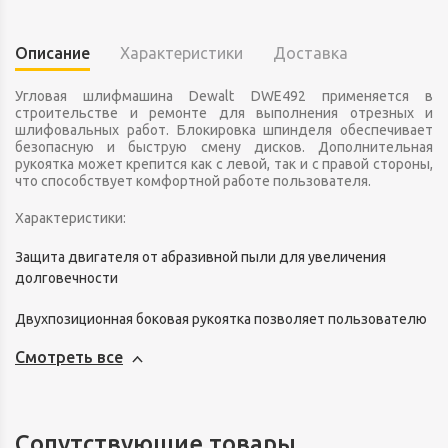
Описание
Характеристики
Доставка
Угловая шлифмашина Dewalt DWE492 применяется в
строительстве и ремонте для выполнения отрезных и
шлифовальных работ. Блокировка шпинделя обеспечивает
безопасную и быструю смену дисков. Дополнительная
рукоятка может крепится как с левой, так и с правой стороны,
что способствует комфортной работе пользователя.
Характеристики:
Защита двигателя от абразивной пыли для увеличения
долговечности
Двухпозиционная боковая рукоятка позволяет пользователю
установить ее в оптимальное положение для максимального
Смотреть все
удобства
Блокировка шпинделя для быстрой смены диска
Сопутствующие товары
Самоотключающиеся щётки