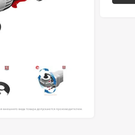
ля работ на
дравлика
химия
риалы и
ия
, сада, отдыха
я внешнего вида товара допускаются производителем.