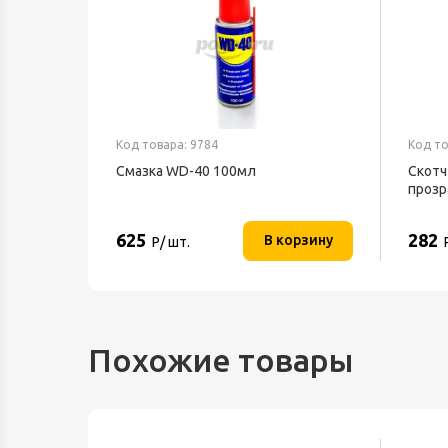
Код товара: 9784
Код то
Смазка WD-40 100мл
Скотч
ND 1539
прозр
625
282
орзину
В корзину
Р/ шт.
Похожие товары