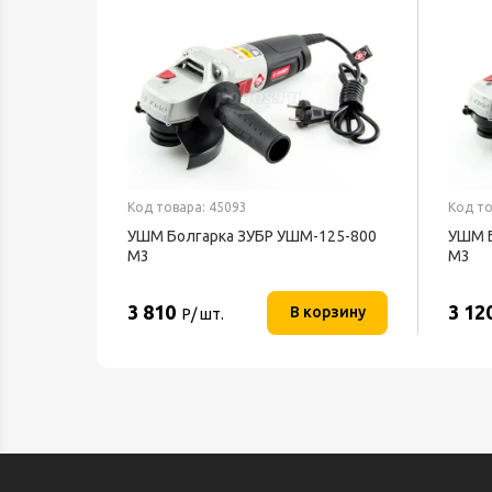
Код товара: 45093
Код то
УШМ Болгарка ЗУБР УШМ-125-800
УШМ Б
М3
М3
3 810
3 12
В корзину
Р/ шт.