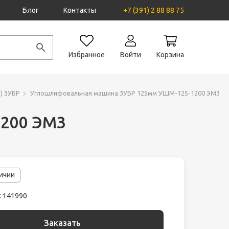
Блог
Контакты
+7 (391) 2 88 88 75
Избранное
Войти
Корзина
) ЗУБР
Углошлифовальная машина ЗУБР 125мм УШМ-125-1200 ЭМ3
1200 ЭМ3
личии
: 141990
Заказать