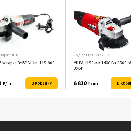
вара: 1070
Код товара: 9147963
олгарка ЗУБР УШМ-115-800
УШМ d150 мм 1400 Вт 8500 о
ЗУБР
0
6 830
В корзину
В корз
Р/ шт.
Р/ шт.