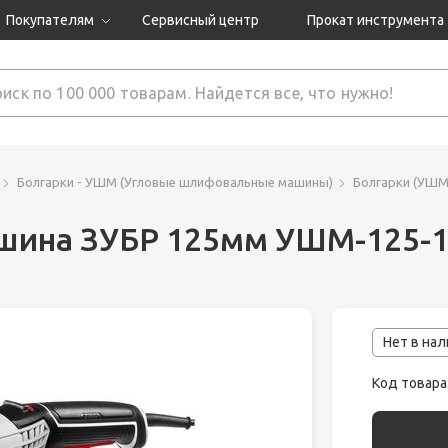
Покупателям
Сервисный центр
Прокат инструмента
Доставка и оплата
Как оформить заказ?
Обмен и возврат
 товары
Гарантия
Болгарки - УШМ (Угловые шлифовальные машины)
Болгарки (УШМ
шина ЗУБР 125мм УШМ-125-
нструмента
ляция
Нет в на
Код товара