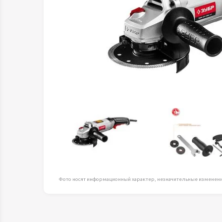
Оборудование д
высоте
Пневматика, Ги
Промышленная 
Распродажа
Расходные мате
оснастка
Сантехника
Скобяные издел
Такелаж
Товары для дома
Электротовары
Фото носят информационный характер, незначительные изменени