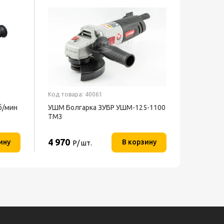
Код товара: 40061
б/мин
УШМ Болгарка ЗУБР УШМ-125-1100
ТМ3
4 970
ину
В корзину
Р/ шт.