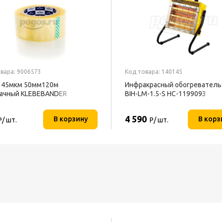
вара: 9006573
Код товара: 140145
 45мкм 50мм120м
Инфракрасный обогреватель 
ачный KLEBEBANDER
BIH-LM-1.5-S НС-1199093
4 590
В корзину
В корз
Р/ шт.
Р/ шт.