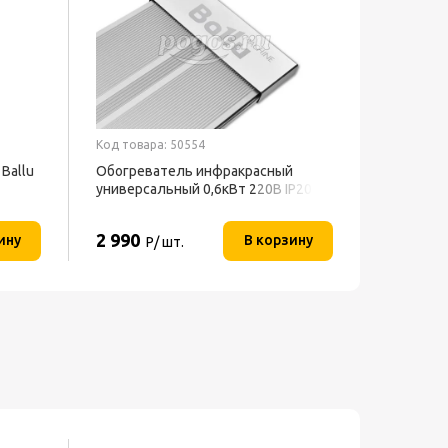
Код товара: 50554
Код товар
Ballu
Обогреватель инфракрасный
Вентиля
универсальный 0,6кВт 220В IP20
h=130см 
BALLU
BFF-802 
2 990
3 286
ину
В корзину
Р/ шт.
Р