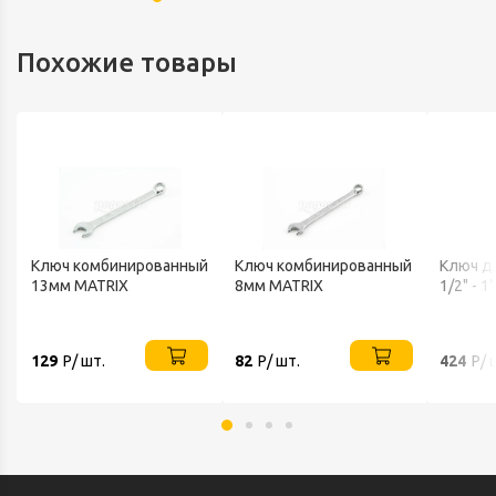
Похожие товары
Ключ комбинированный
Ключ комбинированный
Ключ д
13мм MATRIX
8мм MATRIX
1/2" - 1
129
Р/ шт.
82
Р/ шт.
424
Р/ 