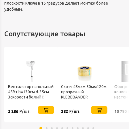
плоскости ключа в 15 градусов делает монтаж более
удобным.
Сопутствующие товары
Вентилятор напольный
Скотч 45мкм 50мм120м
Обогре
45Вт h=130см d-35см
прозрачный
конвек
3скорости белый BFF-
KLEBEBANDER
настен
802 BALLU
ТЕПЛО
3 286
Р/ шт.
282
Р/ шт.
10 790