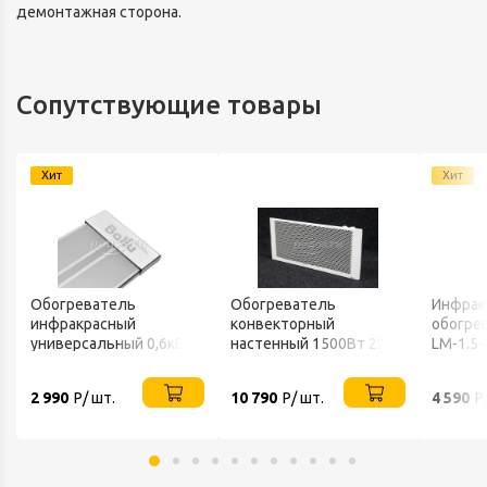
демонтажная сторона.
Сопутствующие товары
Хит
Хит
Обогреватель
Обогреватель
Инфрак
инфракрасный
конвекторный
обогрев
универсальный 0,6кВт
настенный 1500Вт 220В
LM-1.5-
220В IP20 BALLU
ТЕПЛОФОН
2 990
Р/ шт.
10 790
Р/ шт.
4 590
Р