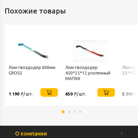
Похожие товары
Лом-гвоздодер 600мм
Лом-гвоздодер
Лом ко
GROSS
450*25*12 усиленный
25*150
MATRIX
1 190
Р/ шт.
650
Р/ шт.
5 300
Р
О компании