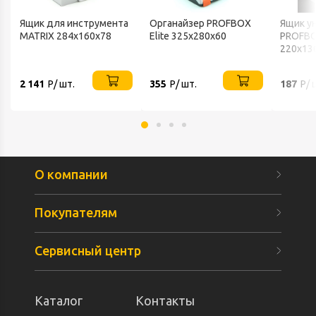
Ящик для инструмента
Органайзер PROFBOX
Ящик у
MATRIX 284х160х78
Elite 325х280х60
PROFBO
220х13
2 141
Р/ шт.
355
Р/ шт.
187
Р/ 
О компании
Покупателям
Сервисный центр
Каталог
Контакты