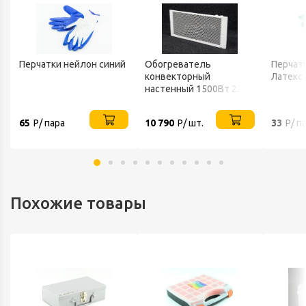
Перчатки нейлон синий
Обогреватель
Перчатк
конвекторный
Латекс
настенный 1500Вт 220В
ТЕПЛОФОН
65
Р/ пара
10 790
Р/ шт.
33
Р/ п
Похожие товары