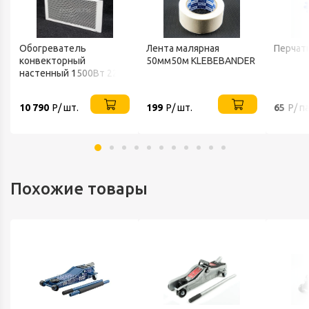
Обогреватель
Лента малярная
Перчат
конвекторный
50мм50м KLEBEBANDER
настенный 1500Вт 220В
ТЕПЛОФОН
10 790
Р/ шт.
199
Р/ шт.
65
Р/ п
Похожие товары