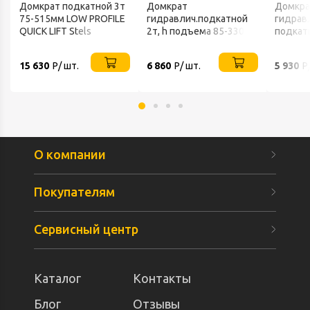
Домкрат подкатной 3т
Домкрат
Домкра
75-515мм LOW PROFILE
гидравлич.подкатной
гидрав
QUICK LIFT Stels
2т, h подъема 85-330мм
подкат
51018
135-38
15 630
Р/ шт.
6 860
Р/ шт.
5 930
Р
О компании
Покупателям
Сервисный центр
Каталог
Контакты
Блог
Отзывы