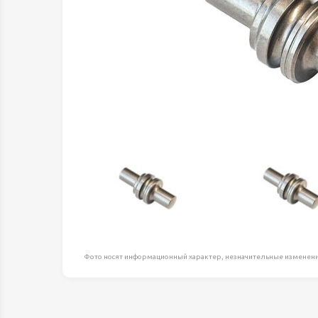
Оборудование д
высоте
Пневматика, Ги
Промышленная 
Распродажа
Расходные мате
оснастка
Сантехника
Скобяные издел
Такелаж
Товары для дома
Электротовары
Фото носят информационный характер, незначительные изменени