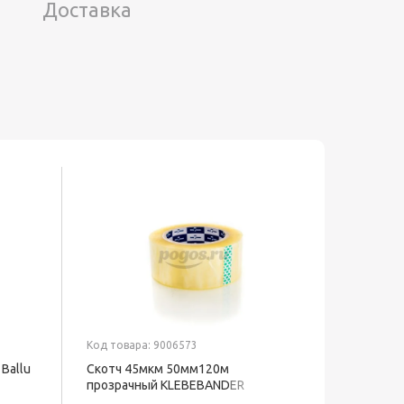
Доставка
Код товара: 9006573
Код товар
Ballu
Скотч 45мкм 50мм120м
Обогрев
прозрачный KLEBEBANDER
настенн
ТЕПЛОФ