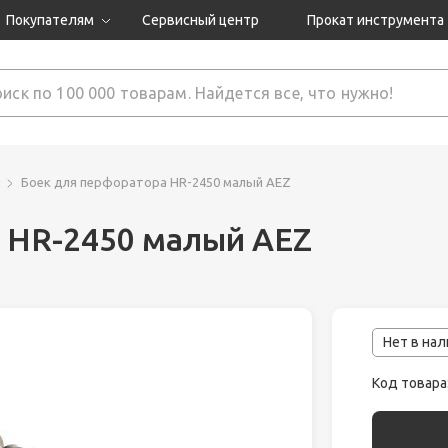
Покупателям
Сервисный центр
Прокат инструмента
Доставка и оплата
Как оформить заказ?
Обмен и возврат
 товары
Гарантия
и
Боек для перфоратора HR-2450 малый AEZ
 HR-2450 малый AEZ
нструмента
ляция
Нет в на
Код товара