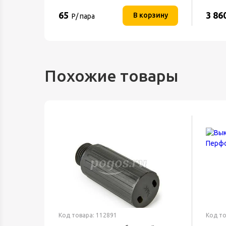
65
3 86
орзину
В корзину
Р/ пара
Похожие товары
Код товара: 112891
Код то