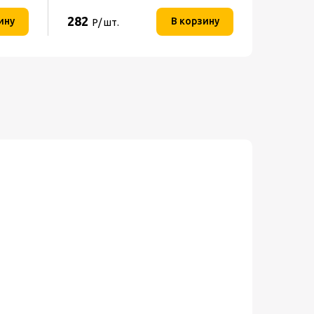
282
10 790
ину
В корзину
Р/ шт.