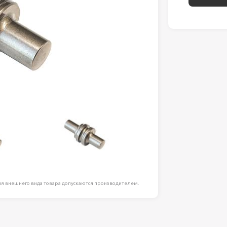
ля работ на
дравлика
химия
риалы и
ия
, сада, отдыха
я внешнего вида товара допускаются производителем.