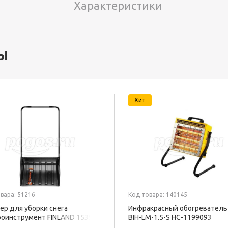
Характеристики
ы
Хит
вара: 51216
Код товара: 140145
ер для уборки снега
Инфракрасный обогреватель 
оинструмент FINLAND 1539
BIH-LM-1.5-S НС-1199093