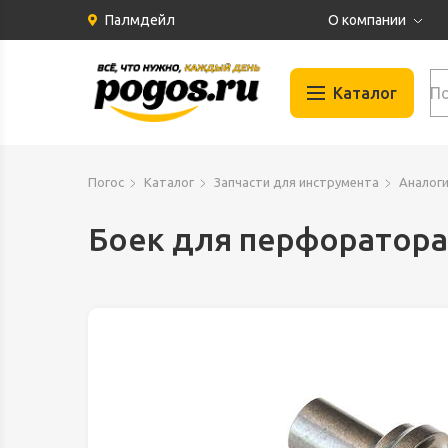
Палмдейл
О компании
История
Каталог
Партнеры
Бренды
Автомобильные
Отзывы
Погос
Каталог
Запчасти для инструмента
Аналог
Газосварка
Вакансии
Гидравлика
Боек для перфоратора
Документация
Запчасти для и
Инструменты
Климат и Венти
Крепеж
Материалы
Оборудование