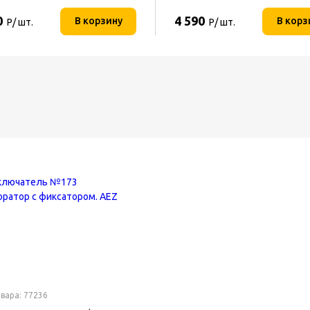
0
4 590
В корзину
В корз
Р/ шт.
Р/ шт.
вара: 77236