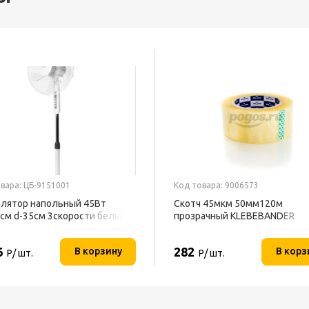
вара: ЦБ-9151001
Код товара: 9006573
лятор напольный 45Вт
Скотч 45мкм 50мм120м
см d-35см 3скорости белый
прозрачный KLEBEBANDER
02 BALLU
6
282
В корзину
В корз
Р/ шт.
Р/ шт.