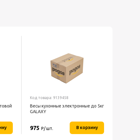
Код товара: 9139458
товой
Весы кухонные электронные до 5кг
GALAXY
975
ину
В корзину
Р/ шт.