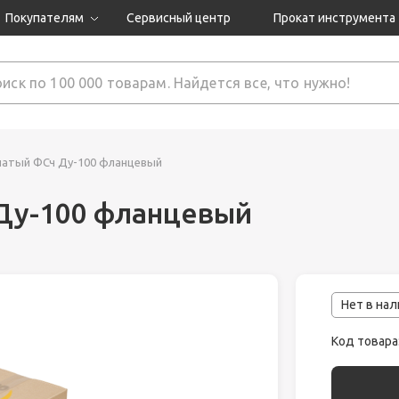
Покупателям
Сервисный центр
Прокат инструмента
Доставка и оплата
Как оформить заказ?
Обмен и возврат
 товары
Гарантия
чатый ФСч Ду-100 фланцевый
Ду-100 фланцевый
нструмента
ляция
Нет в на
Код товара