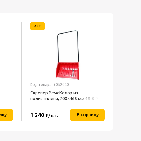
Хит
Код товара: 9052040
Код товар
Скрепер РемоКолор из
Лента м
полиэтилена, 700x465 мм 69-0-700
KLEBEBA
1 240
199
ину
В корзину
Р/ шт.
Р/ 