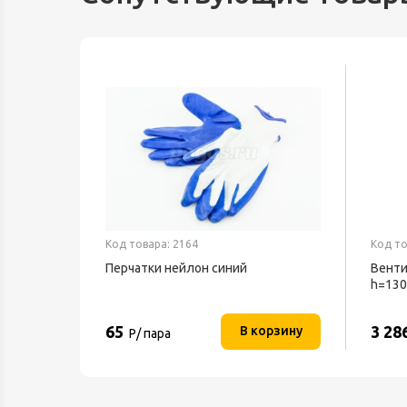
Код товара: 2164
Код то
ль Ballu
Перчатки нейлон синий
Венти
h=130
BFF-8
65
3 28
орзину
В корзину
Р/ пара