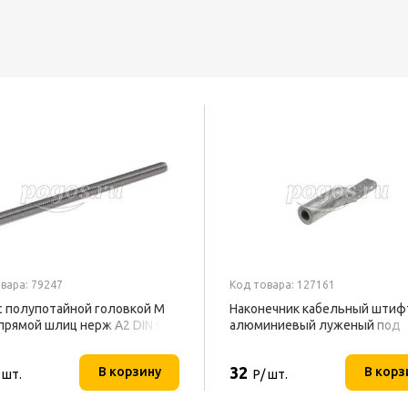
вара: 79247
Код товара: 127161
c полупотайной головкой М
Наконечник кабельный штиф
 прямой шлиц нерж А2 DIN 964
алюминиевый луженый под
опрессовку НШАЛ 16-14
32
В корзину
В корз
 шт.
Р/ шт.