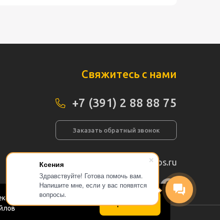
Свяжитесь с нами
+7 (391) 2 88 88 75
Заказать обратный звонок
info@pogos.ru
Ксения
Здравствуйте! Готова помочь вам.
Напишите мне, если у вас появятся
а сайта
вопросы.
кс.Метрика в соответствии
Принимаю
айлов