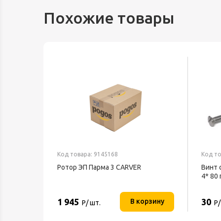
Похожие товары
Код товара: 9145168
Код то
Ротор ЭП Парма 3 CARVER
Винт 
4* 80
1 945
30
В корзину
Р/ шт.
Р/