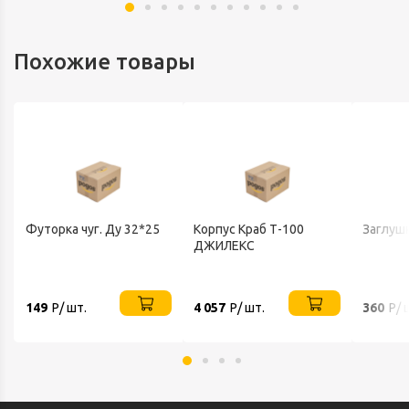
Похожие товары
Футорка чуг. Ду 32*25
Корпус Краб Т-100
Заглушк
ДЖИЛЕКС
149
Р/ шт.
4 057
Р/ шт.
360
Р/ 