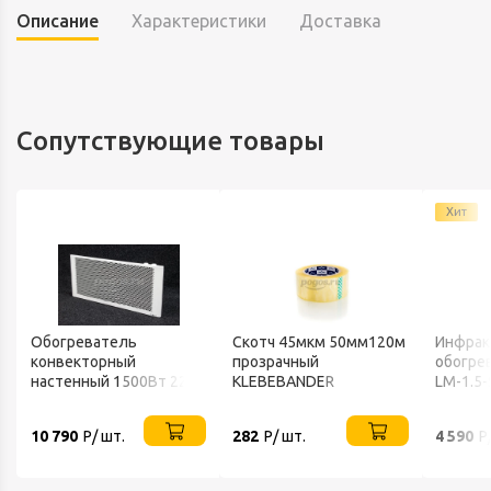
Описание
Характеристики
Доставка
Сопутствующие товары
Хит
Обогреватель
Скотч 45мкм 50мм120м
Инфрак
конвекторный
прозрачный
обогрев
настенный 1500Вт 220В
KLEBEBANDER
LM-1.5-
ТЕПЛОФОН
10 790
Р/ шт.
282
Р/ шт.
4 590
Р