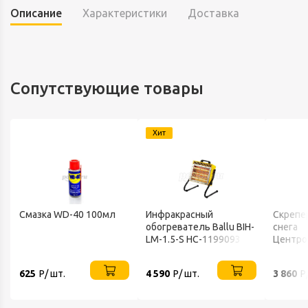
Описание
Характеристики
Доставка
Сопутствующие товары
Хит
Смазка WD-40 100мл
Инфракрасный
Скрепе
обогреватель Ballu BIH-
снега
LM-1.5-S НС-1199093
Центро
FINLAN
625
Р/ шт.
4 590
Р/ шт.
3 860
Р