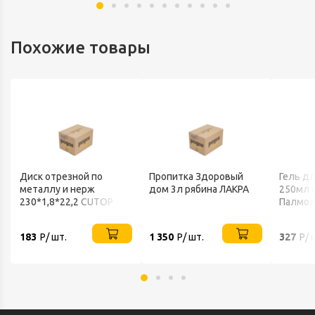
Похожие товары
Диск отрезной по
Пропитка Здоровый
Гель д
металлу и нерж
дом 3л рябина ЛАКРА
250мл 
230*1,8*22,2 CUTOP
Палмол
183
Р/ шт.
1 350
Р/ шт.
327
Р/ 