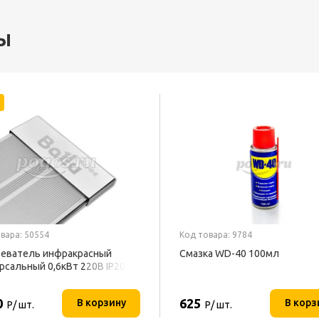
ы
вара: 50554
Код товара: 9784
еватель инфракрасный
Смазка WD-40 100мл
рсальный 0,6кВт 220В IP20
U
0
625
В корзину
В корз
Р/ шт.
Р/ шт.