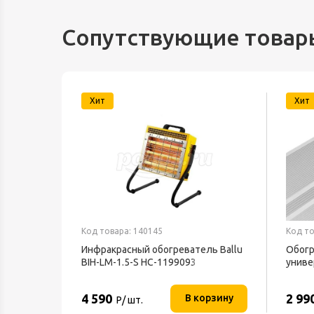
Сопутствующие товар
Хит
Хит
Код товара: 140145
Код то
текс
Инфракрасный обогреватель Ballu
Обогр
BIH-LM-1.5-S НС-1199093
униве
BALL
4 590
2 99
орзину
В корзину
Р/ шт.