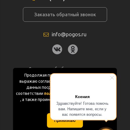
Заказать обратный звонок
info@pogos.ru
Согласие на обработку персональных
данных
Продолжая пользоваться данным сайтом
выражаю согласие на обработку персональных
Политика конфиденциальности
данных посредством Яндекс.Метрика в
соответствии
политикой конфиденциальности
Ксения
Документация
, а также проинформирован об использовании
Здравствуйте! Готова помочь
Cookie-файлов
вам. Напишите мне, если у
Карта сайта
вас появятся вопросы.
Принимаю
(с) «POGOS.ru» 2010-2026 (ИП Чивчян М.Р.)