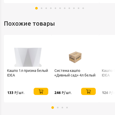
Похожие товары
Кашпо 1л призма белый
Система кашпо
Кашпо 
IDEA
«Дивный сад» 4л белый
IDEA
133
Р/ шт.
246
Р/ шт.
126
Р/ 