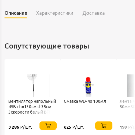
Описание
Характеристики
Доставка
Сопутствующие товары
Вентилятор напольный
Смазка WD-40 100мл
Лента 
45Вт h=130см d-35см
50мм50
3скорости белый BFF-
802 BALLU
3 286
Р/ шт.
625
Р/ шт.
199
Р/ 