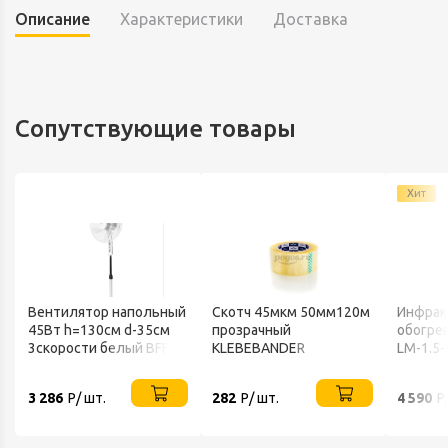
Описание
Характеристики
Доставка
Сопутствующие товары
Хит
Вентилятор напольный
Скотч 45мкм 50мм120м
Инфрак
45Вт h=130см d-35см
прозрачный
обогрев
3скорости белый BFF-
KLEBEBANDER
LM-1.5-
802 BALLU
3 286
Р/ шт.
282
Р/ шт.
4 590
Р