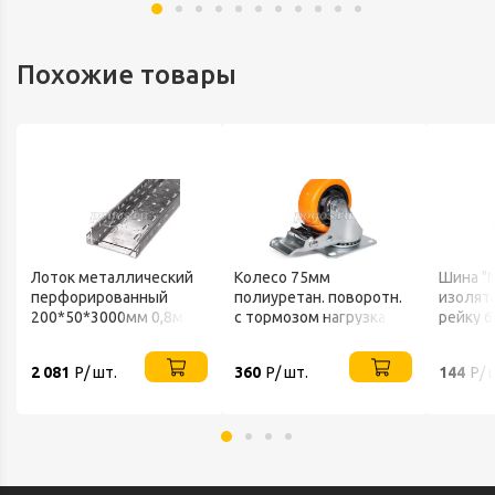
Похожие товары
Лоток металлический
Колесо 75мм
Шина "N
перфорированный
полиуретан. поворотн.
изолято
200*50*3000мм 0,8мм
с тормозом нагрузка
рейку 
Промрукав
80кг
мал. 15
2 081
Р/ шт.
360
Р/ шт.
144
Р/ 