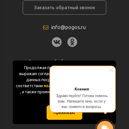
Заказать обратный звонок
info@pogos.ru
Согласие на обработку персональных
данных
Продолжая пользоваться данным сайтом
выражаю согласие на обработку персональных
Политика конфиденциальности
данных посредством Яндекс.Метрика в
соответствии
политикой конфиденциальности
Ксения
Документация
, а также проинформирован об использовании
Здравствуйте! Готова помочь
Cookie-файлов
вам. Напишите мне, если у
Карта сайта
вас появятся вопросы.
Принимаю
(с) «POGOS.ru» 2010-2026 (ИП Чивчян М.Р.)