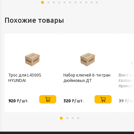
Похожие товары
Трос для L4300S
Набор ключей 6-ти гран
Винт c
HYUNDAI
дюймовых ДТ
головко
прямой
DIN 964
920
Р/ шт.
320
Р/ шт.
39
Р/ ш