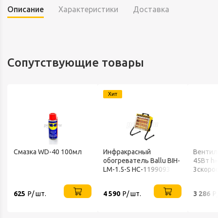
Описание
Характеристики
Доставка
Сопутствующие товары
Хит
Смазка WD-40 100мл
Инфракрасный
Вентил
обогреватель Ballu BIH-
45Вт h
LM-1.5-S НС-1199093
3скоро
802 BA
625
Р/ шт.
4 590
Р/ шт.
3 286
Р