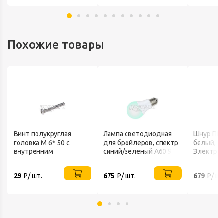
Похожие товары
Винт полукруглая
Лампа светодиодная
Шнур ПВ
головка М 6* 50 с
для бройлеров, спектр
белый, 
внутренним
синий/зеленый А60 9W
Электр
шестигранников нерж
SCBG E27 Uniel
А2 ИСО 7380-1
29
Р/ шт.
675
Р/ шт.
679
Р/ 