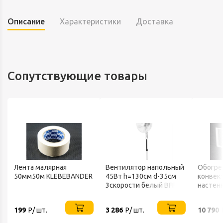
Описание
Характеристики
Доставка
Сопутствующие товары
Лента малярная
Вентилятор напольный
Обогре
50мм50м KLEBEBANDER
45Вт h=130см d-35см
конвек
3скорости белый BFF-
настен
802 BALLU
ТЕПЛО
199
Р/ шт.
3 286
Р/ шт.
10 790