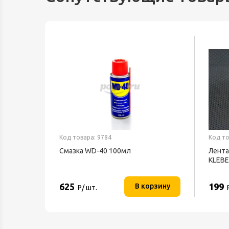
Код товара: 9784
Код то
ный
Смазка WD-40 100мл
Лента
KLEB
625
199
орзину
В корзину
Р/ шт.