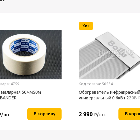
Хит
вара: 4759
Код товара: 50554
 малярная 50мм50м
Обогреватель инфракрасны
EBANDER
универсальный 0,6кВт 220В I
BALLU
2 990
В корзину
В корз
Р/ шт.
Р/ шт.