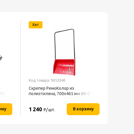
Хит
Код товара: 9052040
Код товар
й
Скрепер РемоКолор из
Скрепер 
P20
полиэтилена, 700x465 мм 69-0-700
Центрои
1 240
3 860
ину
В корзину
Р/ шт.
Р