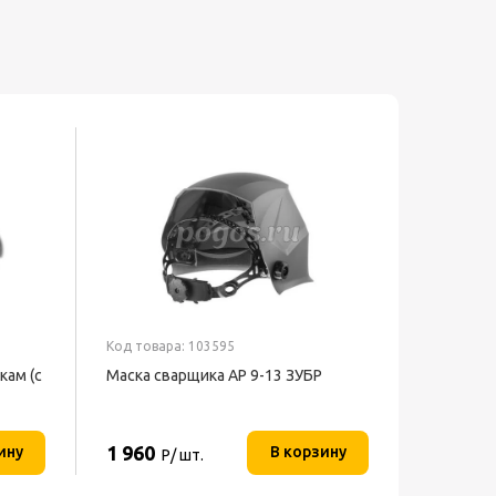
Код товара: 103595
кам (с
Маска сварщика АР 9-13 ЗУБР
1 960
ину
В корзину
Р/ шт.