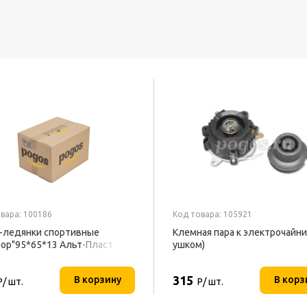
вара: 100186
Код товара: 105921
-ледянки спортивные
Клемная пара к электрочайни
ор"95*65*13 Альт-Пласт
ушком)
315
В корзину
В корз
Р/ шт.
Р/ шт.