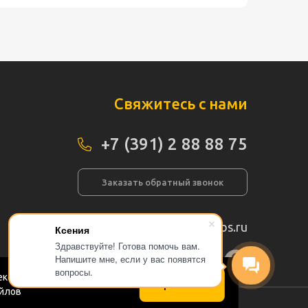
Свяжитесь с нами
+7 (391) 2 88 88 75
Заказать обратный звонок
info@pogos.ru
Ксения
Здравствуйте! Готова помочь вам.
Напишите мне, если у вас появятся
а сайта
вопросы.
кс.Метрика в соответствии
Принимаю
айлов