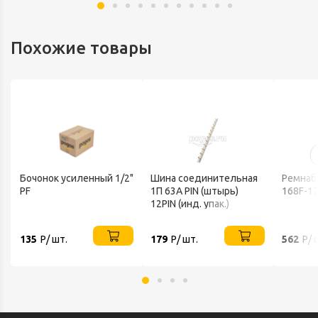
Похожие товары
Бочонок усиленный 1/2"
Шина соединительная
Ремнаб
PF
1П 63А PIN (штырь)
168F-1
12PIN (инд. упак.)
135
Р/ шт.
179
Р/ шт.
562
Р/ 