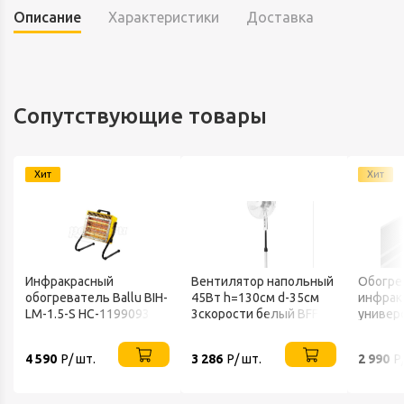
Описание
Характеристики
Доставка
Сопутствующие товары
Хит
Хит
Инфракрасный
Вентилятор напольный
Обогре
обогреватель Ballu BIH-
45Вт h=130см d-35см
инфрак
LM-1.5-S НС-1199093
3скорости белый BFF-
универ
802 BALLU
220В IP
4 590
Р/ шт.
3 286
Р/ шт.
2 990
Р