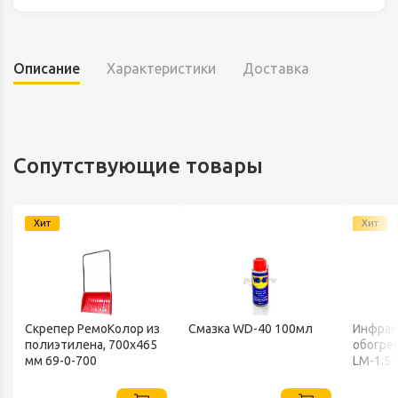
Описание
Характеристики
Доставка
Сопутствующие товары
Хит
Хит
Скрепер РемоКолор из
Смазка WD-40 100мл
Инфрак
полиэтилена, 700x465
обогрев
мм 69-0-700
LM-1.5-