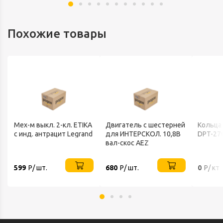
Похожие товары
Мех-м выкл. 2-кл. ETIKA
Двигатель с шестерней
Кольца
с инд. антрацит Legrand
для ИНТЕРСКОЛ. 10,8В
DPT-27
вал-скос AEZ
599
Р/ шт.
680
Р/ шт.
0
Р/ кт