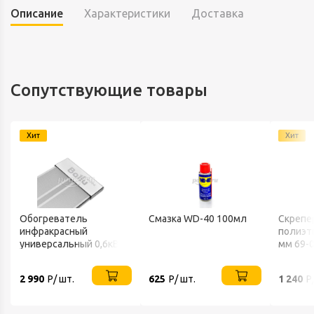
Описание
Характеристики
Доставка
Сопутствующие товары
Хит
Хит
Обогреватель
Смазка WD-40 100мл
Скрепе
инфракрасный
полиэт
универсальный 0,6кВт
мм 69-
220В IP20 BALLU
2 990
Р/ шт.
625
Р/ шт.
1 240
Р