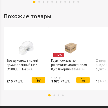
Похожие товары
-12%
Воздуховод гибкий
Грунт-эмаль по
Отверт
армированный ПВХ
ржавчине молотковая
SL6,5*3
D100, L = 1м ЭРА
0,75л коричневый DALI
ручкой
1 223
Р
210
Р/ шт.
1 073
Р/ шт.
154
Р/ 