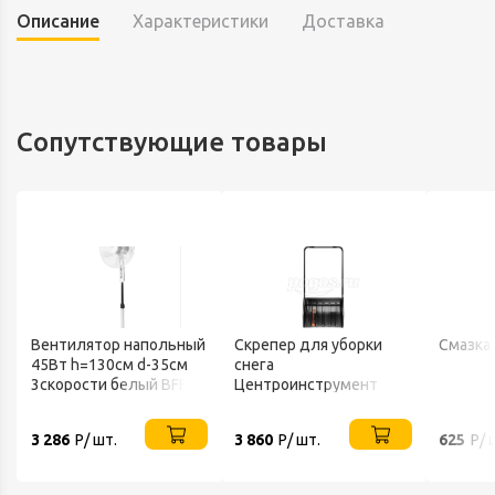
Описание
Характеристики
Доставка
Сопутствующие товары
Вентилятор напольный
Скрепер для уборки
Смазка
45Вт h=130см d-35см
снега
3скорости белый BFF-
Центроинструмент
802 BALLU
FINLAND 1539
3 286
Р/ шт.
3 860
Р/ шт.
625
Р/ 