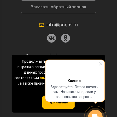
Заказать обратный звонок
info@pogos.ru
Согласие на обработку персональных
данных
Продолжая пользоваться данным сайтом
выражаю согласие на обработку персональных
Политика конфиденциальности
данных посредством Яндекс.Метрика в
соответствии
политикой конфиденциальности
Ксения
Документация
, а также проинформирован об использовании
Здравствуйте! Готова помочь
Cookie-файлов
вам. Напишите мне, если у
Карта сайта
вас появятся вопросы.
Принимаю
(с) «POGOS.ru» 2010-2026 (ИП Чивчян М.Р.)