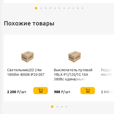
Похожие товары
СветильникLED 24w
Выключатель путевой
Редукт
1800lm 4000K IP20 007
YBLX-P1/120/1G 10A
mini KR
380Вс одинарным
роликом, регулируемый
угол поворота CHINT
2 200
Р/ шт.
988
Р/ шт.
2 045
Р