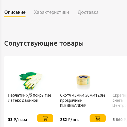
Описание
Характеристики
Доставка
Сопутствующие товары
Перчатки х/б покрытие
Скотч 45мкм 50мм120м
Скрепе
Латекс двойной
прозрачный
снега
KLEBEBANDER
Центро
FINLAN
33
Р/ пара
282
Р/ шт.
3 860
Р