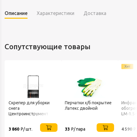
Описание
Характеристики
Доставка
Сопутствующие товары
Хит
Скрепер для уборки
Перчатки х/б покрытие
Инфрак
снега
Латекс двойной
обогрев
Центроинструмент
LM-1.5-
FINLAND 1539
3 860
Р/ шт.
33
Р/ пара
4 590
Р