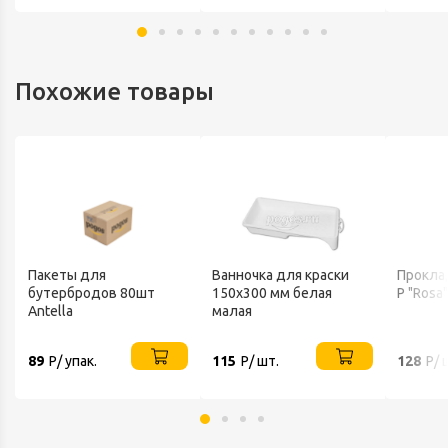
Похожие товары
Пакеты для
Ванночка для краски
Проклад
бутербродов 80шт
150х300 мм белая
Р "Rosa"
Antella
малая
89
Р/ упак.
115
Р/ шт.
128
Р/ 