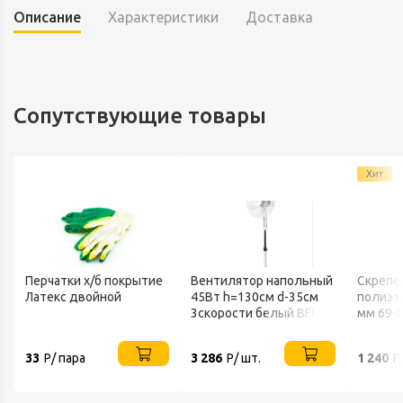
Описание
Характеристики
Доставка
Сопутствующие товары
Хит
Перчатки х/б покрытие
Вентилятор напольный
Скрепе
Латекс двойной
45Вт h=130см d-35см
полиэт
В
3скорости белый BFF-
мм 69-
802 BALLU
33
Р/ пара
3 286
Р/ шт.
1 240
Р