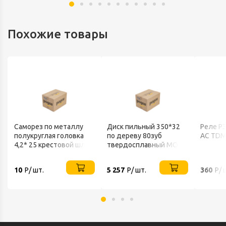
Похожие товары
Саморез по металлу
Диск пильный 350*32
Реле Р
полукруглая головка
по дереву 80зуб
AC TD
4,2* 25 крестовой шлиц
твердосплавный MOS-
нерж А2 DIN7981
DISTAR
10
Р/ шт.
5 257
Р/ шт.
360
Р/ 