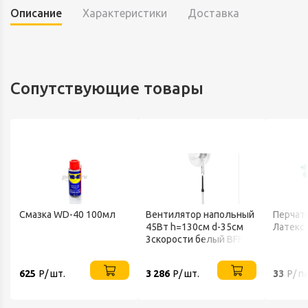
Описание
Характеристики
Доставка
Сопутствующие товары
Смазка WD-40 100мл
Вентилятор напольный
Перчатк
45Вт h=130см d-35см
Латекс
3скорости белый BFF-
802 BALLU
625
Р/ шт.
3 286
Р/ шт.
33
Р/ п