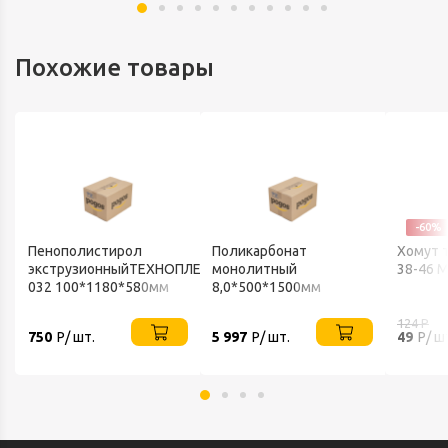
Похожие товары
-60%
Пенополистирол
Поликарбонат
Хомут 
экструзионныйТЕХНОПЛЕКС
монолитный
38-46 M
032 100*1180*580мм
8,0*500*1500мм
Технониколь
прозрачный
124
Р
750
Р/ шт.
5 997
Р/ шт.
49
Р/ ш