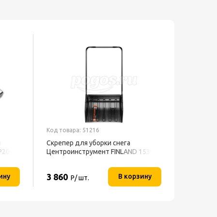
Код товара: 51216
Код товар
й
Скрепер для уборки снега
Лента м
P20
Центроинструмент FINLAND 1539
KLEBEBA
3 860
199
ину
В корзину
Р/ шт.
Р/ 