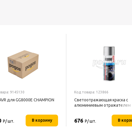
вара: 9145130
Код товара: 123866
AVR для GG8000E CHAMPION
Светоотражающая краска с
алюминиевым отражателем
высокой яркости 520мл KUD
0
676
В корзину
В корз
Р/ шт.
Р/ шт.