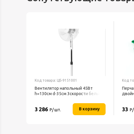
Код товара: ЦБ-9151001
Код то
ный
Вентилятор напольный 45Вт
Перча
h=130см d-35см 3скорости белый
двой
BFF-802 BALLU
3 286
33
орзину
В корзину
Р/ шт.
Р/