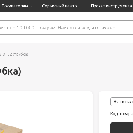
Покупателям
Сервисный центр
Прокат инструмента
Доставка и оплата
Как оформить заказ?
Обмен и возврат
 товары
Гарантия
 D=32 (трубка)
убка)
нструмента
ляция
Нет в на
Код товара