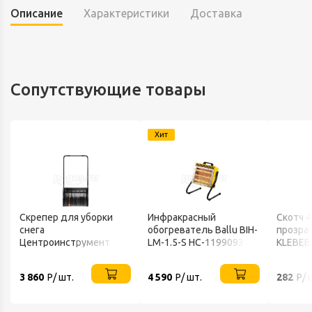
Описание
Характеристики
Доставка
Сопутствующие товары
Хит
Скрепер для уборки
Инфракрасный
Скотч 
снега
обогреватель Ballu BIH-
прозра
Центроинструмент
LM-1.5-S НС-1199093
KLEBEB
FINLAND 1539
3 860
Р/ шт.
4 590
Р/ шт.
282
Р/ 