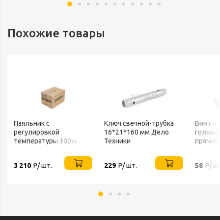
Похожие товары
Паяльник с
Ключ свечной-трубка
Винт c
регулировкой
16*21*160 мм Дело
головко
температуры 300W ZD-
Техники
прямой
751 S-line
DIN 964
3 210
Р/ шт.
229
Р/ шт.
58
Р/ ш