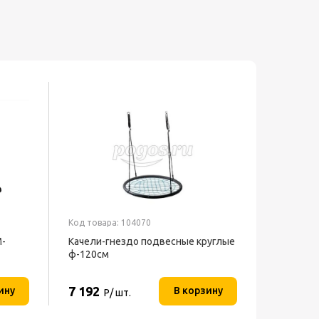
Код товара: 104070
М-
Качели-гнездо подвесные круглые
ф-120см
7 192
ину
В корзину
Р/ шт.