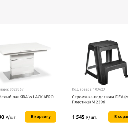
вара: 9028357
Код товара: 103623
белый лак KIRA W LACK AERO
Стремянка-подставка IDEA (
Пластика) М 2296
90
1 545
В корзину
В корз
Р/ шт.
Р/ шт.