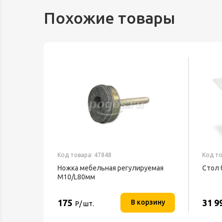
Похожие товары
Код товара: 47848
Код то
Ножка мебельная регулируемая
Стол 
М10/L80мм
175
31 9
В корзину
Р/ шт.