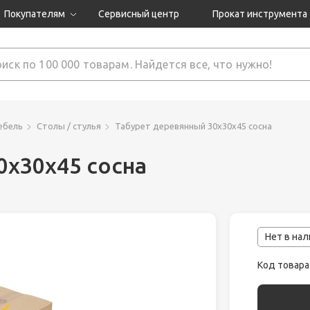
Покупателям
Сервисный центр
Прокат инструмента
Доставка и оплата
Как оформить заказ?
Обмен и возврат
 товары
Гарантия
ебель
Столы / стулья
Табурет деревянный 30х30х45 сосна
0х30х45 сосна
нструмента
ляция
Нет в на
Код товара