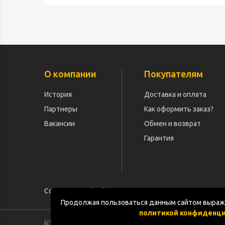
О компании
Покупателям
История
Доставка и оплата
Партнеры
Как оформить заказ?
Вакансии
Обмен и возврат
Гарантия
Согласие на обработку персональных данных
Продолжая пользоваться данным сайтом выража
политикой конфиденц
(с) «POGOS.ru» 2010-2026 (ИП Чивчян М.Р.)