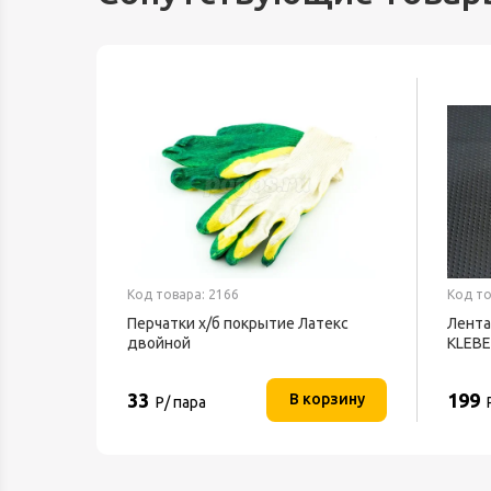
Код товара: 2166
Код то
Перчатки х/б покрытие Латекс
Лента
двойной
KLEB
33
199
орзину
В корзину
Р/ пара