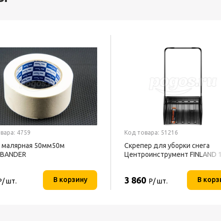
вара: 4759
Код товара: 51216
 малярная 50мм50м
Скрепер для уборки снега
EBANDER
Центроинструмент FINLAND 
3 860
В корзину
В корз
Р/ шт.
Р/ шт.