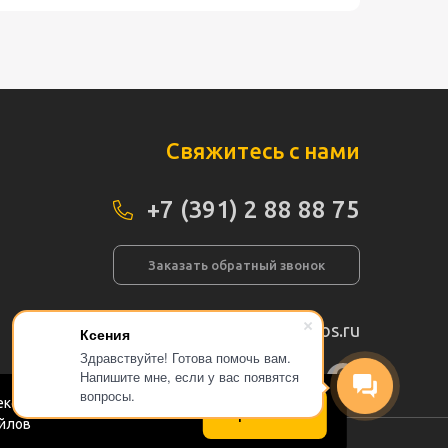
Свяжитесь с нами
+7 (391) 2 88 88 75
Заказать обратный звонок
info@pogos.ru
Ксения
Здравствуйте! Готова помочь вам.
Напишите мне, если у вас появятся
а сайта
вопросы.
кс.Метрика в соответствии
Принимаю
айлов