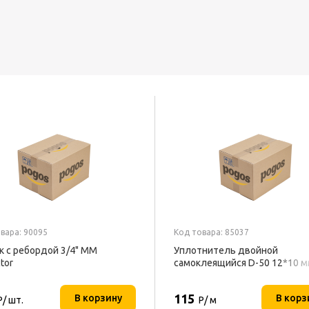
вара: 90095
Код товара: 85037
к с ребордой 3/4" MM
Уплотнитель двойной
tor
самоклеящийся D-50 12*10 
белый
115
В корзину
В корз
Р/ шт.
Р/ м