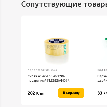
Сопутствующие товар
Код товара: 9006573
Код то
ль Ballu
Скотч 45мкм 50мм120м
Перча
прозрачный KLEBEBANDER
двой
282
33
орзину
В корзину
Р/ шт.
Р/