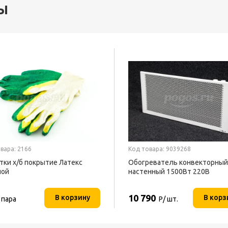
ы
вара: 2166
Код товара: 9039268
тки х/б покрытие Латекс
Обогреватель конвекторный
ной
настенный 1500Вт 220В
ТЕПЛОФОН
10 790
В корзину
В корз
 пара
Р/ шт.