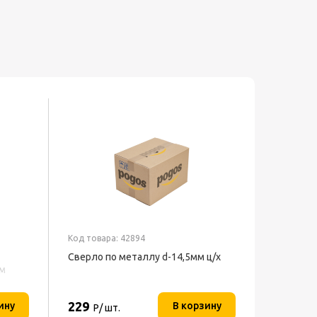
Код товара: 42894
Сверло по металлу d-14,5мм ц/х
мм
229
ину
В корзину
Р/ шт.