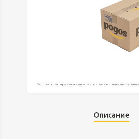
Оборудование д
высоте
Пневматика, Ги
Промышленная 
Распродажа
Расходные мате
оснастка
Сантехника
Скобяные издел
Фото носят информационный характер, незначительные изменени
Такелаж
Товары для дома
Электротовары
Описание