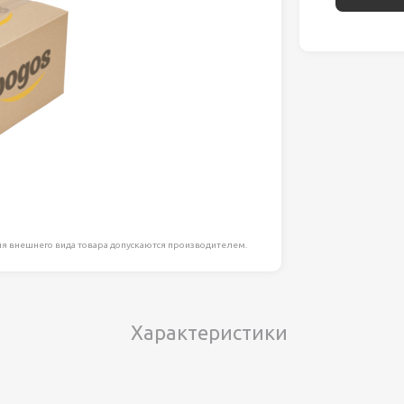
ля работ на
дравлика
химия
риалы и
ия
я внешнего вида товара допускаются производителем.
, сада, отдыха
Характеристики