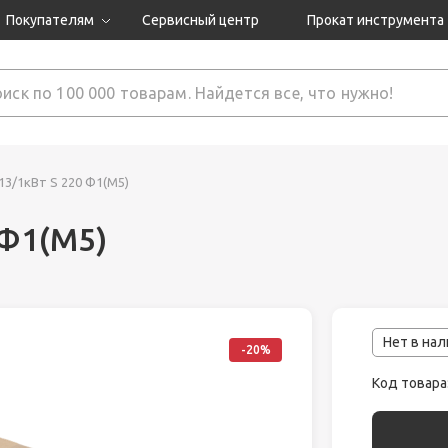
Покупателям
Сервисный центр
Прокат инструмента
Доставка и оплата
Как оформить заказ?
Обмен и возврат
 товары
Гарантия
13/1кВт S 220 Ф1(М5)
 Ф1(М5)
нструмента
ляция
Нет в на
-20%
Код товара